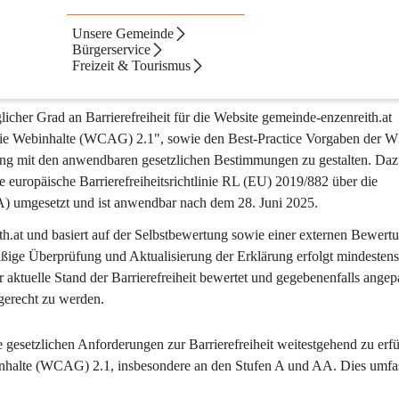
Unsere Gemeinde
g der Website
Bürgerservice
Freizeit & Tourismus
cher Grad an Barrierefreiheit für die Website gemeinde-enzenreith.at 
refreie Webinhalte (WCAG) 2.1", sowie den Best-Practice Vorgaben der 
ung mit den anwendbaren gesetzlichen Bestimmungen zu gestalten. Daz
 europäische Barrierefreiheitsrichtlinie RL (EU) 2019/882 über die 
EA) umgesetzt und ist anwendbar nach dem 28. Juni 2025.
ith.at und basiert auf der Selbstbewertung sowie einer externen Bewert
ige Überprüfung und Aktualisierung der Erklärung erfolgt mindestens
aktuelle Stand der Barrierefreiheit bewertet und gegebenenfalls angepa
gerecht zu werden.
gesetzlichen Anforderungen zur Barrierefreiheit weitestgehend zu erfül
ebinhalte (WCAG) 2.1, insbesondere an den Stufen A und AA. Dies umfas