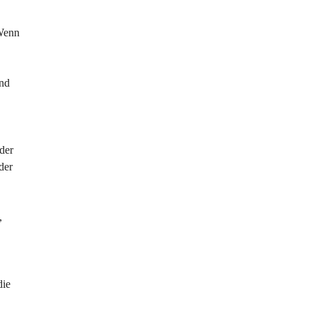
 Wenn 
nd 
der 
der 
, 
 
die 