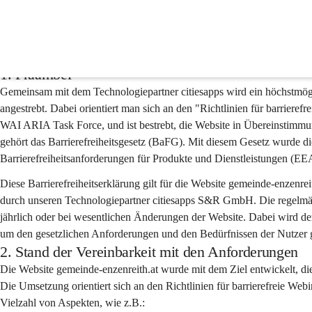
Barrierefreiheitserklärun
1. Präambel
Gemeinsam mit dem Technologiepartner citiesapps wird ein höchstmögli
angestrebt. Dabei orientiert man sich an den "Richtlinien für barrie
WAI ARIA Task Force, und ist bestrebt, die Website in Übereinstimm
gehört das Barrierefreiheitsgesetz (BaFG). Mit diesem Gesetz wurde die
Barrierefreiheitsanforderungen für Produkte und Dienstleistungen (E
Diese Barrierefreiheitserklärung gilt für die Website gemeinde-enzenre
durch unseren Technologiepartner citiesapps S&R GmbH. Die regelmäß
jährlich oder bei wesentlichen Änderungen der Website. Dabei wird der 
um den gesetzlichen Anforderungen und den Bedürfnissen der Nutzer 
2. Stand der Vereinbarkeit mit den Anforderungen
Die Website gemeinde-enzenreith.at wurde mit dem Ziel entwickelt, die 
Die Umsetzung orientiert sich an den Richtlinien für barrierefreie W
Vielzahl von Aspekten, wie z.B.: