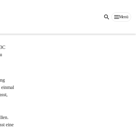
Auf dieser Seite
Menü
W3C 
u 
ung 
 einmal 
sst, 
len. 
st eine 