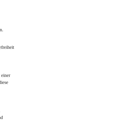
n. 
reiheit 
 einer 
diese 
 
nd 