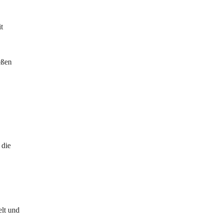
t 
oßen 
 die 
lt und 