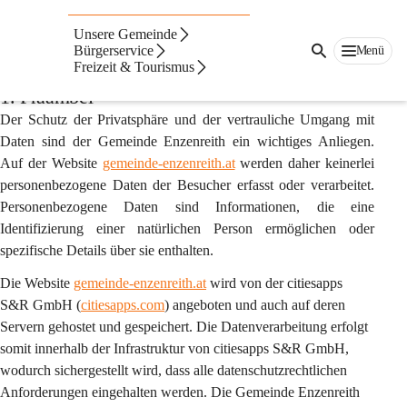
Auf dieser Seite
Unsere Gemeinde
Datenschutzerklärung
Bürgerservice
Menü
Freizeit & Tourismus
1. Präambel
Der Schutz der Privatsphäre und der vertrauliche Umgang mit 
Daten sind der Gemeinde Enzenreith ein wichtiges Anliegen. 
Auf der Website 
gemeinde-enzenreith.at
 werden daher 
keinerlei 
personenbezogene Daten
 der Besucher erfasst oder verarbeitet. 
Personenbezogene Daten sind Informationen, die eine 
Identifizierung einer natürlichen Person ermöglichen oder 
spezifische Details über sie enthalten.
Die Website 
gemeinde-enzenreith.at
 wird von der 
citiesapps 
S&R GmbH
 (
citiesapps.com
) angeboten und auch auf deren 
Servern gehostet und gespeichert. Die Datenverarbeitung erfolgt 
somit innerhalb der Infrastruktur von citiesapps S&R GmbH, 
wodurch sichergestellt wird, dass alle datenschutzrechtlichen 
Anforderungen eingehalten werden. Die Gemeinde Enzenreith 