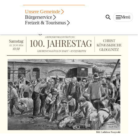
100 Jahre
Unsere Gemeinde
Grubenunglück in Hart
Bürgerservice
Menü
Freizeit & Tourismus
Das Grubenunglück