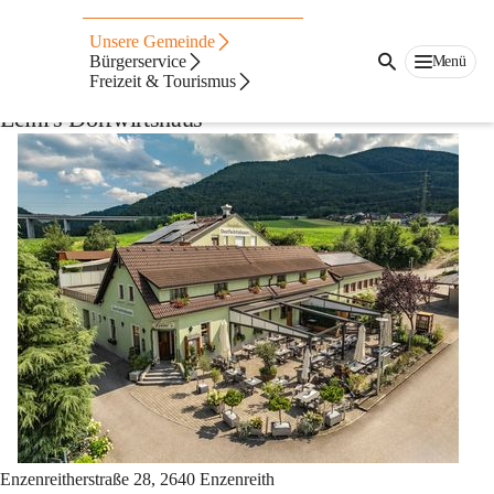
Auf dieser Seite
Unsere Gemeinde
Gastronomie
Bürgerservice
Menü
Freizeit & Tourismus
Leini's Dorfwirtshaus
Enzenreitherstraße 28, 2640 Enzenreith