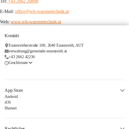
Tel:
 +43 2662 20808
E-Mail: 
office@wh-waermetechnik.at
Web: 
www.wh-waermetechnik.at
Kontakt
Enzenreitherstraße 100, 2640 Enzenreith, AUT
verwaltung@gemeinde-enzenreith.at
+43 2662 42236
Geschlossen
App Store
Android
iOS
Huawei
Rechtliches