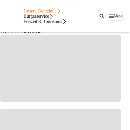
Auf dieser Seite
Unsere Gemeinde
Wirtschaft
Bürgerservice
Menü
Freizeit & Tourismus
CITIES-Betriebe