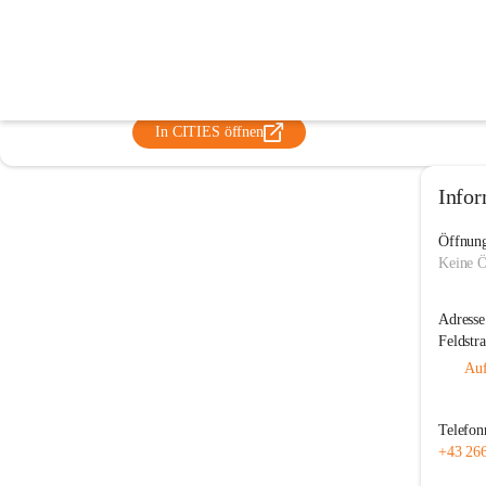
Kindergarten Enzenreith
@kindergarten-enzenreith
Kindergarten
In CITIES öffnen
Infor
Öffnung
Keine Ö
Adresse
Feldstr
Auf
Telefo
+43 26