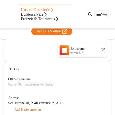
Volksschule Enzenreith
Unsere Gemeinde
Bürgerservice
Menü
@volksschule-enzenreith
Freizeit & Tourismus
Volksschule
In CITIES öffnen
Homepage
Externe URL
Infos
Öffnungszeiten
Keine Öffnungszeiten verfügbar
Adresse
Schulstraße 18, 2640 Enzenreith, AUT
Auf Karte ansehen