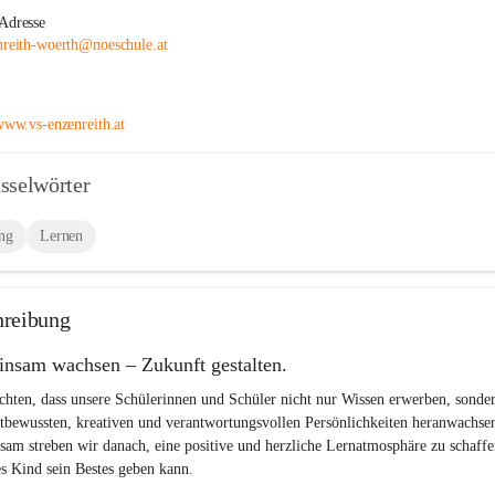
Adresse
nreith-woerth@noeschule.at
/www.vs-enzenreith.at
sselwörter
ng
Lernen
hreibung
nsam wachsen – Zukunft gestalten.
hten, dass unsere Schülerinnen und Schüler nicht nur Wissen erwerben, sonde
stbewussten, kreativen und verantwortungsvollen Persönlichkeiten heranwachsen
am streben wir danach, eine positive und herzliche Lernatmosphäre zu schaffen
es Kind sein Bestes geben kann.