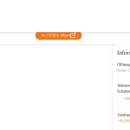
Volksschule Enzenreith
@volksschule-enzenreith
Volksschule
In CITIES öffnen
Infor
Öffnung
Keine Ö
Adresse
Schulst
Auf
Telefo
+43 26