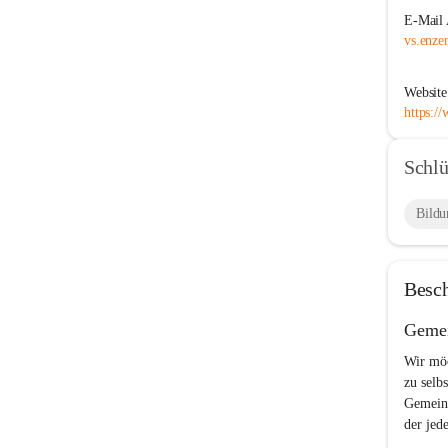
E-Mail 
vs.enze
Website
https:/
Schlü
Bildu
Besc
Gemei
Wir möc
zu selb
Gemeins
der jed