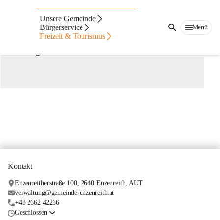
Freiwillige Feuerwehr
Unsere Gemeinde
Köttlach
Bürgerservice
Menü
Freizeit & Tourismus
Freiwillige Feuerwehr Köttlach
Kontakt
Enzenreitherstraße 100, 2640 Enzenreith, AUT
verwaltung@gemeinde-enzenreith.at
+43 2662 42236
Geschlossen