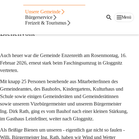
Fasching
Unsere Gemeinde
Fasching 2026
Bürgerservice
Menü
Freizeit & Tourismus
Der faule Willi und sein fleißiges 
Bienenvolk
Auch heuer war die Gemeinde Enzenreith am Rosenmontag, 16. 
Februar 2026, erneut stark beim Faschingsumzug in Gloggnitz 
vertreten. 
Mit knapp 25 Personen bestehende aus MitarbeiterInnen des 
Gemeindeamtes, des Bauhofes, Kindergartens, Kulturhaus und 
Schule sowie einigen Gemeinderäten und Gemeinderätinnen 
sowie unserem Vizebürgermeister und unserem Bürgermeister 
Ing. Dirk Rath, ging es vom Bauhof nach einer kleinen Stärkung, 
im Gasthaus Leinfellner, weiter nach Gloggnitz. 
Als fleißige Bienen um unseren - eigentlich gar nicht so faulen - 
Willi, Bürgermeister Ing. Rath, haben wir Wind und Wetter 