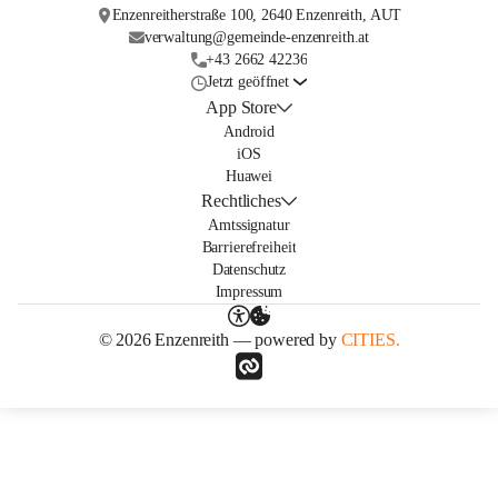
Enzenreitherstraße 100, 2640 Enzenreith, AUT
verwaltung@gemeinde-enzenreith.at
+43 2662 42236
Jetzt geöffnet
App Store
Android
iOS
Huawei
Rechtliches
Amtssignatur
Barrierefreiheit
Datenschutz
Impressum
© 2026 Enzenreith — powered by
CITIES.